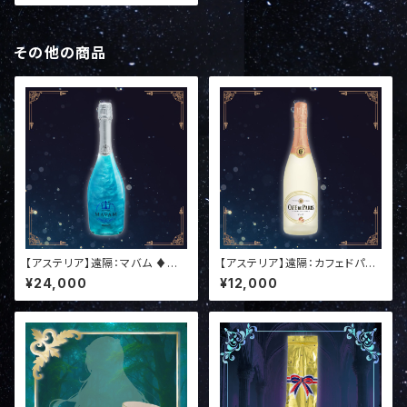
その他の商品
【アステリア】遠隔：マバム ♦︎お
【アステリア】遠隔：カフェドパリ
礼特典付き
♦︎お礼特典付き
¥24,000
¥12,000