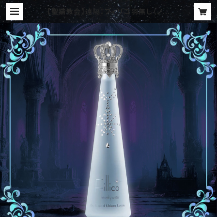
【聖猫教会】遠隔：フィリコ羽無し（ノン
アル）♦︎お礼特典付き【要予約商品】 |
Starry Group オンラインショップ