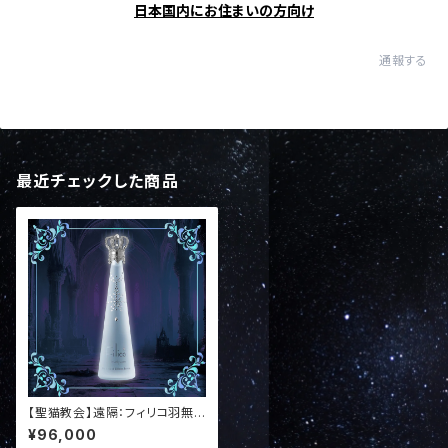
日本国内にお住まいの方向け
通報する
最近チェックした商品
【聖猫教会】遠隔：フィリコ羽無し
（ノンアル）♦︎お礼特典付き【要
¥96,000
予約商品】