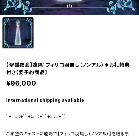
1
/1
【聖猫教会】遠隔：フィリコ羽無し（ノンアル）♦︎お礼特典
付き【要予約商品】
¥96,000
International shipping available
ﾟ+:｡.｡:+ﾟﾟ+:｡.｡:+ﾟﾟ+:｡.｡:+ﾟﾟ
ご希望のキャストに遠隔で【フィリコ羽無し（ノンアル）】を贈る事