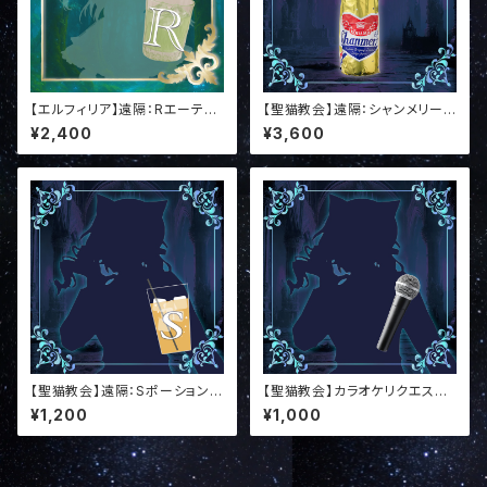
【エルフィリア】遠隔：Rエーテル
【聖猫教会】遠隔：シャンメリー
♦︎お礼特典付き
(ノンアル)♦︎お礼特典付き
¥2,400
¥3,600
【聖猫教会】遠隔：Sポーション♦︎
【聖猫教会】カラオケリクエスト
お礼特典付き
【ライブ配信中専用】
¥1,200
¥1,000